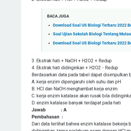
BACA JUGA
Download Soal US Biologi Terbaru 2022 
Soal Ujian Sekolah Biologi Tentang Muta
Download Soal US Biologi Terbaru 2022 B
3.
Ekstrak hati + NaOH + H2O2
+
Redup
4.
Ekstrak hati didinginkan + H2O2
-
Redup
Berdasarkan data pada tabel dapat disimpulkan b
A. kerja enzim dipengaruhi oleh suhu dan pH
B. HCl dan NaOH menghambat kerja enzim
C. kerja enzim katalase akan rusak bila didingink
D. enzim katalase banyak terdapat pada hati
Jawab
: A
Pembahasan
:
Dari data terlihat bahwa enzim katalase bekerja 
didinginkan, tanpa perlakuan asam dengan HCl 