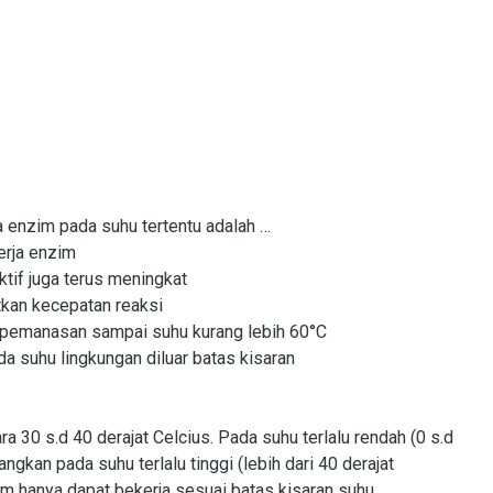
a enzim pada suhu tertentu adalah …
rja enzim
ktif juga terus meningkat
kan kecepatan reaksi
a pemanasan sampai suhu kurang lebih 60°C
da suhu lingkungan diluar batas kisaran
 30 s.d 40 derajat Celcius. Pada suhu terlalu rendah (0 s.d
angkan pada suhu terlalu tinggi (lebih dari 40 derajat
m hanya dapat bekerja sesuai batas kisaran suhu.