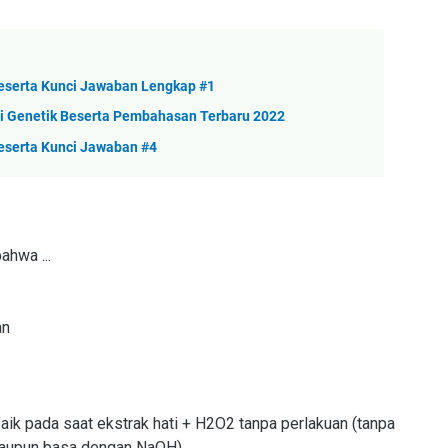
Beserta Kunci Jawaban Lengkap #1
si Genetik Beserta Pembahasan Terbaru 2022
eserta Kunci Jawaban #4
ahwa ...
an
baik pada saat ekstrak hati + H2O2 tanpa perlakuan (tanpa
maupun basa dengan NaOH).