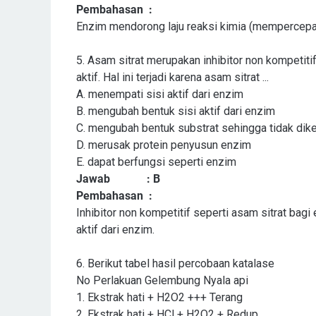
Pembahasan
:
Enzim mendorong laju reaksi kimia (mempercepat 
5.
Asam sitrat merupakan inhibitor non kompetit
aktif. Hal ini terjadi karena asam sitrat ...
A. menempati sisi aktif dari enzim
B. mengubah bentuk sisi aktif dari enzim
C. mengubah bentuk substrat sehingga tidak dik
D. merusak protein penyusun enzim
E. dapat berfungsi seperti enzim
Jawab
: B
Pembahasan
:
Inhibitor non kompetitif seperti asam sitrat bag
aktif dari enzim.
6.
Berikut tabel hasil percobaan katalase
No
Perlakuan
Gelembung
Nyala api
1.
Ekstrak hati + H2O2
+++
Terang
2.
Ekstrak hati + HCl + H2O2
+
Redup