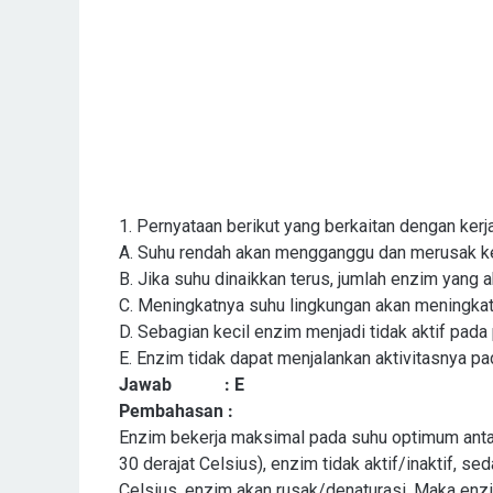
1.
Pernyataan berikut yang berkaitan dengan kerj
A.
Suhu rendah akan mengganggu dan merusak ke
B.
Jika suhu dinaikkan terus, jumlah enzim yang a
C.
Meningkatnya suhu lingkungan akan meningkat
D.
Sebagian kecil enzim menjadi tidak aktif pad
E.
Enzim tidak dapat menjalankan aktivitasnya pa
Jawab
: E
Pembahasan
:
Enzim bekerja maksimal pada suhu optimum antara
30 derajat Celsius), enzim tidak aktif/inaktif, sed
Celsius, enzim akan rusak/denaturasi. Maka enzi