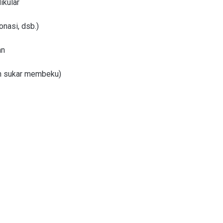
ikular
onasi, dsb.)
an
ah sukar membeku)