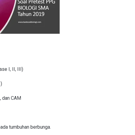
I, II, III)
I)
4, dan CAM
ada tumbuhan berbunga.