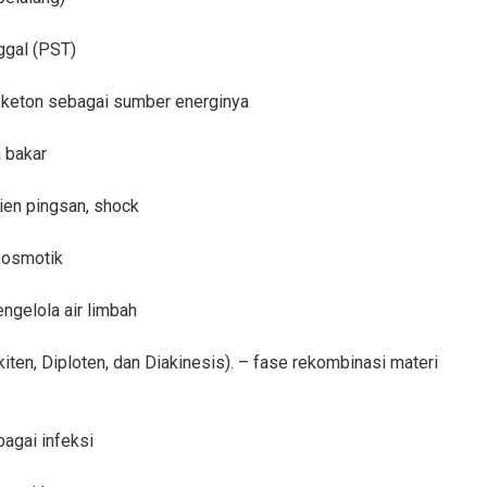
ggal (PST)
 keton sebagai sumber energinya
 bakar
ien pingsan, shock
 osmotik
ngelola air limbah
kiten, Diploten, dan Diakinesis). – fase rekombinasi materi
bagai infeksi