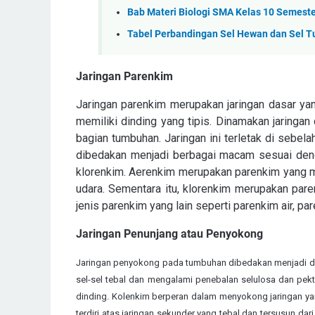
Bab Materi Biologi SMA Kelas 10 Semest
Tabel Perbandingan Sel Hewan dan Sel Tum
Jaringan Parenkim
Jaringan parenkim merupakan jaringan dasar ya
memiliki dinding yang tipis. Dinamakan jaringan
bagian tumbuhan. Jaringan ini terletak di sebel
dibedakan menjadi berbagai macam sesuai denga
klorenkim. Aerenkim merupakan parenkim yang 
udara. Sementara itu, klorenkim merupakan pare
jenis parenkim yang lain seperti parenkim air, p
Jaringan Penunjang atau Penyokong
Jaringan penyokong pada tumbuhan dibedakan menjadi du
sel-sel tebal dan mengalami penebalan selulosa dan pekti
dinding. Kolenkim berperan dalam menyokong jaringan y
terdiri atas jaringan sekunder yang tebal dan tersusun da