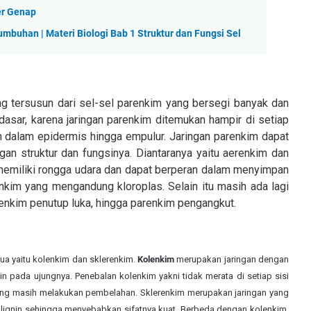
er Genap
buhan | Materi Biologi Bab 1 Struktur dan Fungsi Sel
ng tersusun dari sel-sel parenkim yang bersegi banyak dan
 dasar, karena jaringan parenkim ditemukan hampir di setiap
ah dalam epidermis hingga empulur. Jaringan parenkim dapat
n struktur dan fungsinya. Diantaranya yaitu aerenkim dan
memiliki rongga udara dan dapat berperan dalam menyimpan
nkim yang mengandung kloroplas. Selain itu masih ada lagi
arenkim penutup luka, hingga parenkim pengangkut.
a yaitu kolenkim dan sklerenkim.
Kolenkim
merupakan jaringan dengan
n pada ujungnya. Penebalan kolenkim yakni tidak merata di setiap sisi
ang masih melakukan pembelahan. Sklerenkim merupakan jaringan yang
ri lignin sehingga menyebabkan sifatnya kuat. Berbeda dengan kolenkim,