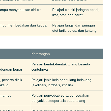
 mampu menyebutkan ciri-ciri
Pelajari ciri-ciri jaringan epitel,
ikat, otot, dan saraf
 mampu membedakan dari kedua
Pelajari fungsi dari jaringan
otot lurik, polos, dan jantung.
Keterangan
Pelajari bentuk-bentuk tulang beserta
g dengan benar
contohnya
 peserta didik
Pelajari jenis kelainan tulang belakang
aksud.
(skoliosis, lordosis, kifosis)
k mampu
Pelajari penyebab serta pencegahan
penyakit osteoporosis pada tulang