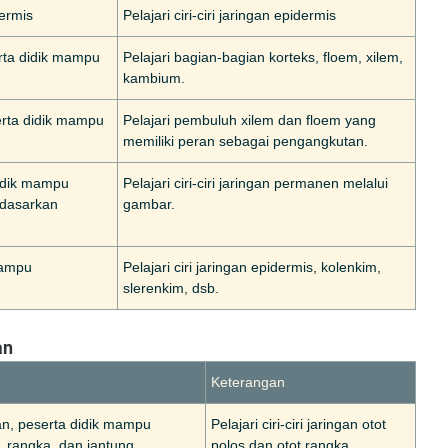
dermis
Pelajari ciri-ciri jaringan epidermis
erta didik mampu
Pelajari bagian-bagian korteks, floem, xilem,
kambium.
erta didik mampu
Pelajari pembuluh xilem dan floem yang
memiliki peran sebagai pengangkutan.
didik mampu
Pelajari ciri-ciri jaringan permanen melalui
rdasarkan
gambar.
 mampu
Pelajari ciri jaringan epidermis, kolenkim,
slerenkim, dsb.
an
Keterangan
wan, peserta didik mampu
Pelajari ciri-ciri jaringan otot
 rangka, dan jantung
polos dan otot rangka.