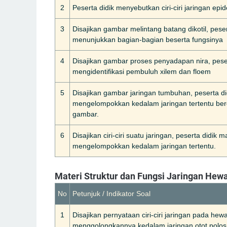
2
Peserta didik menyebutkan ciri-ciri jaringan epi
3
Disajikan gambar melintang batang dikotil, pes
menunjukkan bagian-bagian beserta fungsinya
4
Disajikan gambar proses penyadapan nira, pes
mengidentifikasi pembuluh xilem dan floem
5
Disajikan gambar jaringan tumbuhan, peserta 
mengelompokkan kedalam jaringan tertentu be
gambar.
6
Disajikan ciri-ciri suatu jaringan, peserta didik
mengelompokkan kedalam jaringan tertentu.
Materi Struktur dan Fungsi Jaringan Hew
No
Petunjuk / Indikator Soal
1
Disajikan pernyataan ciri-ciri jaringan pada he
menggolongkannya kedalam jaringan otot polos,