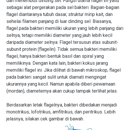
dan menembus dinding sel. Fungsi utama flagel ini yaitu
sebagai alat pergerakan pada sel bakteri. Bagian-bagian
flagel diantaranya tubuh dasar, struktur mirip kait, dan
sehelai filamen panjang di luar dinding sel. Biasanya,
flagel pada bakteri memiliki ukuran yang lebih panjang dari
selnya, tetapi memiliki diameter yang jauh lebih kecil
daripada diameter selnya. Flagel tersusun atas subunit-
subunit protein (flagelin). Tidak semua bakteri memiliki
flagel, hanya bakteri bentuk basil dan spiral yang
memilikinya. Dengan kata lain, bakteri kokus jarang
memiliki flagel ini. Jika dilihat di bawah mikroskop, flagel
pada bakteri sangat sulit untuk diamati mengingat
ukurannya yang kecil. Namun apabila diberi pewarnaan
(mordan), diameternya akan cukup tampak terlihat jelas.
Berdasarkan letak flagelnya, bakteri dibedakan menjadi
monotrikus, lofotrikus, amfitrikus, dan peritrikus. Lebih
jelasnya, silakan cek gambar di bawah.