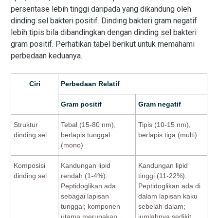
persentase lebih tinggi daripada yang dikandung oleh
dinding sel bakteri positif. Dinding bakteri gram negatif
lebih tipis bila dibandingkan dengan dinding sel bakteri
gram positif. Perhatikan tabel berikut untuk memahami
perbedaan keduanya.
Ciri
Perbedaan Relatif
Gram positif
Gram negatif
Struktur
Tebal (15-80 nm),
Tipis (10-15 nm),
dinding sel
berlapis tunggal
berlapis tiga (multi)
(mono)
Komposisi
Kandungan lipid
Kandungan lipid
dinding sel
rendah (1-4%).
tinggi (11-22%).
Peptidoglikan ada
Peptidoglikan ada di
sebagai lapisan
dalam lapisan kaku
tunggal; komponen
sebelah dalam;
utama merupakan
jumlahnya sedikit,