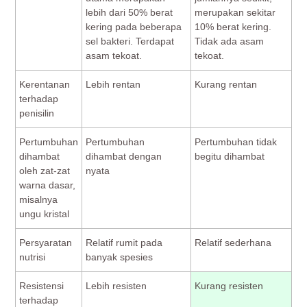
lebih dari 50% berat
merupakan sekitar
kering pada beberapa
10% berat kering.
sel bakteri. Terdapat
Tidak ada asam
asam tekoat.
tekoat.
Kerentanan
Lebih rentan
Kurang rentan
terhadap
penisilin
Pertumbuhan
Pertumbuhan
Pertumbuhan tidak
dihambat
dihambat dengan
begitu dihambat
oleh zat-zat
nyata
warna dasar,
misalnya
ungu kristal
Persyaratan
Relatif rumit pada
Relatif sederhana
nutrisi
banyak spesies
Resistensi
Lebih resisten
Kurang resisten
terhadap