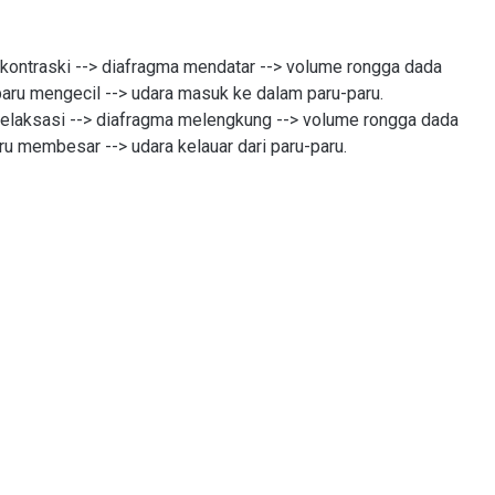
erkontraski --> diafragma mendatar --> volume rongga dada
aru mengecil --> udara masuk ke dalam paru-paru.
erelaksasi --> diafragma melengkung --> volume rongga dada
ru membesar --> udara kelauar dari paru-paru.