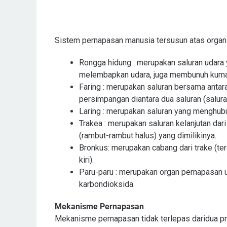
Sistem pernapasan manusia tersusun atas organ-
Rongga hidung : merupakan saluran udara y
melembapkan udara, juga membunuh kuma
Faring : merupakan saluran bersama antara 
persimpangan diantara dua saluran (salura
Laring : merupakan saluran yang menghub
Trakea : merupakan saluran kelanjutan dar
(rambut-rambut halus) yang dimilikinya.
Bronkus: merupakan cabang dari trake (te
kiri).
Paru-paru : merupakan organ pernapasan u
karbondioksida.
Mekanisme Pernapasan
Mekanisme pernapasan tidak terlepas daridua pros