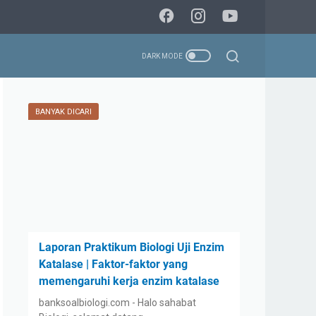
BANYAK DICARI
Laporan Praktikum Biologi Uji Enzim
Katalase | Faktor-faktor yang
memengaruhi kerja enzim katalase
banksoalbiologi.com - Halo sahabat