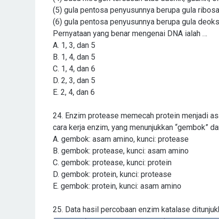
(5) gula pentosa penyusunnya berupa gula ribosa
(6) gula pentosa penyusunnya berupa gula deoks
Pernyataan yang benar mengenai DNA ialah …
A.
1, 3, dan 5
B.
1, 4, dan 5
C.
1, 4, dan 6
D.
2, 3, dan 5
E.
2, 4, dan 6
24. Enzim protease memecah protein menjadi as
cara kerja enzim, yang menunjukkan “gembok” dan
A. gembok: asam amino, kunci: protease
B. gembok: protease, kunci: asam amino
C. gembok: protease, kunci: protein
D. gembok: protein, kunci: protease
E. gembok: protein, kunci: asam amino
25. Data hasil percobaan enzim katalase ditunjukk